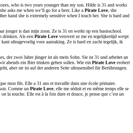
 Mozes, who is two years younger than my son. Hilde is 31 and works
t she asks me when we’ll go for a beer. Like a
Pirate Love
, she
ther hand she is extremely sensitive when I touch her. She is hard and
aar jonger is dan mijn zoon. Ze is 31 en werkt op een basisschool.
an drinken. Als een
Pirate Love
verovert ze me en tegelijkertijd werpt
 kant ultragevoelig voor aanraking. Ze is hard en zacht tegelijk, ik
 der zwei Jahre jünger ist als mein Sohn. Sie ist 31 und arbeitet an
 wir abends ein Bier trinken gehen sollen. Wie ein
Pirate Love
erobert
t, aber sie ist auf der anderen Seite ultrasensibel für Berührungen.
e mon fils. Elle a 31 ans et travaille dans une école primaire.
e soir. Comme un
Pirate Love
, elle me séduit et en même temps elle se
on la touche. Elle est à la fois dure et douce, je pense que c’est un