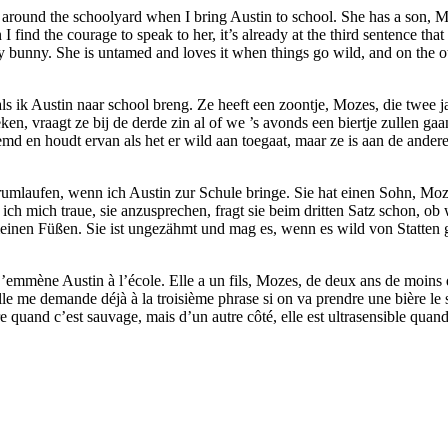
g around the schoolyard when I bring Austin to school. She has a son,
 find the courage to speak to her, it’s already at the third sentence tha
fy bunny. She is untamed and loves it when things go wild, and on the o
als ik Austin naar school breng. Ze heeft een zoontje, Mozes, die twee j
eken, vraagt ze bij de derde zin al of we ’s avonds een biertje zullen ga
temd en houdt ervan als het er wild aan toegaat, maar ze is aan de andere
umlaufen, wenn ich Austin zur Schule bringe. Sie hat einen Sohn, Mozes,
ich mich traue, sie anzusprechen, fragt sie beim dritten Satz schon, ob
einen Füßen. Sie ist ungezähmt und mag es, wenn es wild von Statten geh
’emmène Austin à l’école. Elle a un fils, Mozes, de deux ans de moins qu
elle me demande déjà à la troisième phrase si on va prendre une bière l
 quand c’est sauvage, mais d’un autre côté, elle est ultrasensible quand 