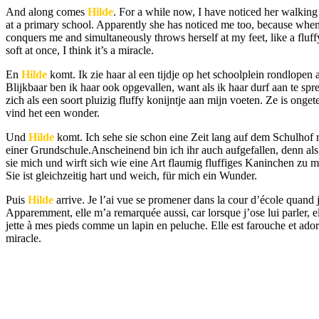
And along comes
Hilde
. For a while now, I have noticed her walkin
at a primary school. Apparently she has noticed me too, because when I
conquers me and simultaneously throws herself at my feet, like a fluf
soft at once, I think it’s a miracle.
En
Hilde
komt. Ik zie haar al een tijdje op het schoolplein rondlopen 
Blijkbaar ben ik haar ook opgevallen, want als ik haar durf aan te spr
zich als een soort pluizig fluffy konijntje aan mijn voeten. Ze is onge
vind het een wonder.
Und
Hilde
komt. Ich sehe sie schon eine Zeit lang auf dem Schulhof r
einer Grundschule.Anscheinend bin ich ihr auch aufgefallen, denn als 
sie mich und wirft sich wie eine Art flaumig fluffiges Kaninchen zu m
Sie ist gleichzeitig hart und weich, für mich ein Wunder.
Puis
Hilde
arrive. Je l’ai vue se promener dans la cour d’école quand j
Apparemment, elle m’a remarquée aussi, car lorsque j’ose lui parler, 
jette à mes pieds comme un lapin en peluche. Elle est farouche et adore
miracle.