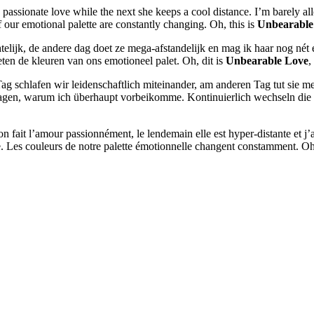
sionate love while the next she keeps a cool distance. I’m barely al
of our emotional palette are constantly changing. Oh, this is
Unbearable
telijk, de andere dag doet ze mega-afstandelijk en mag ik haar nog nét
ten de kleuren van ons emotioneel palet. Oh, dit is
Unbearable Love
,
 schlafen wir leidenschaftlich miteinander, am anderen Tag tut sie me
fragen, warum ich überhaupt vorbeikomme. Kontinuierlich wechseln die 
fait l’amour passionnément, le lendemain elle est hyper-distante et j’ai j
e. Les couleurs de notre palette émotionnelle changent constamment. Oh