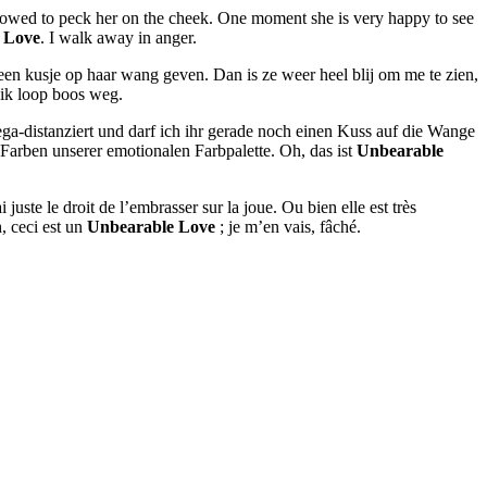
lowed to peck her on the cheek. One moment she is very happy to see
 Love
. I walk away in anger.
 een kusje op haar wang geven. Dan is ze weer heel blij om me te zien,
 ik loop boos weg.
ga-distanziert und darf ich ihr gerade noch einen Kuss auf die Wange
Farben unserer emotionalen Farbpalette. Oh, das ist
Unbearable
uste le droit de l’embrasser sur la joue. Ou bien elle est très
, ceci est un
Unbearable
Love
; je m’en vais, fâché.