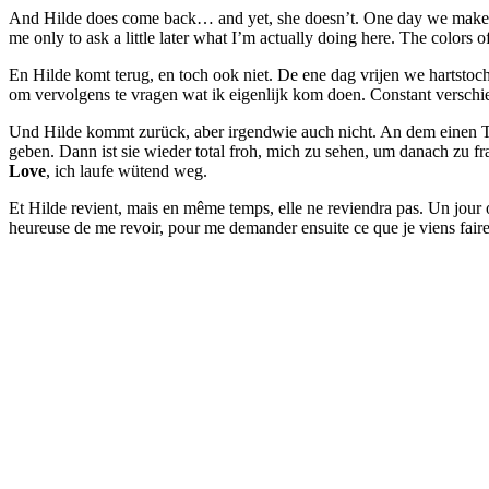
And Hilde does come back… and yet, she doesn’t. One day we make pas
me only to ask a little later what I’m actually doing here. The colors 
En Hilde komt terug, en toch ook niet. De ene dag vrijen we hartstoch
om vervolgens te vragen wat ik eigenlijk kom doen. Constant verschie
Und Hilde kommt zurück, aber irgendwie auch nicht. An dem einen Tag
geben. Dann ist sie wieder total froh, mich zu sehen, um danach zu 
Love
, ich laufe wütend weg.
Et Hilde revient, mais en même temps, elle ne reviendra pas. Un jour on 
heureuse de me revoir, pour me demander ensuite ce que je viens fair